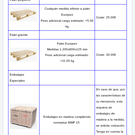
Cualquier medida inferior a palet
Europeo
Coste: 25.00€
Peso adicional carga estimado: +5.00
kg
Palet grande
Palet Europeo
Medidas 1.200x800x125 mm
Coste: 30.00€
Peso adicional carga estimado:
+11.00 kg
Embalajes
Especiales
En caso de que, por
las características de
su mercancía, esta
requiera de
embalajes
de
Embalajes en madera cumpliendo
madera a la medida,
normativa NIMF 15
se solicita cotización.
Tenga en cuenta la