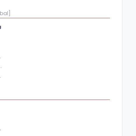
bal]
U
supuesto
r y Obtener un presupuesto
esupuesto
n presupuesto