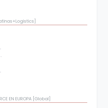
tinas+Logistics]
de su mercancía
 de recogida [España]
a la recogida?
CE EN EUROPA [Global]