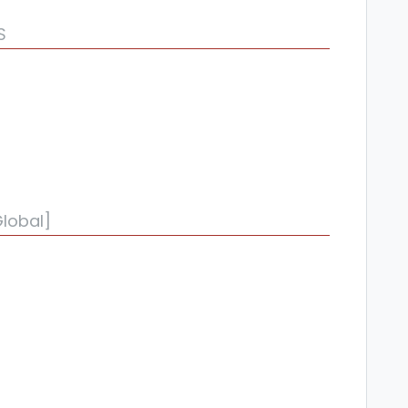
S
lobal]
ción