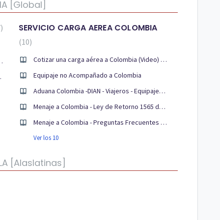
A [Global]
SERVICIO CARGA AEREA COLOMBIA
7
10
Cotizar una carga aérea a Colombia (Video) / Presupuestos
bia (paquetería courier)
Equipaje no Acompañado a Colombia
 presupuesto
Aduana Colombia -DIAN - Viajeros - Equipajes no acompañados
Menaje a Colombia - Ley de Retorno 1565 de 2012
Menaje a Colombia - Preguntas Frecuentes - Ley de Retorno 1565 de 2012
Ver los 10
 [Alaslatinas]