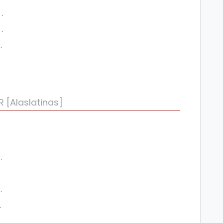
ELA (paquetería courier)
r y Obtener un presupuesto
Obtener un presupuesto
[Alaslatinas]
r - Categoria B 4X4
tegoria C - D - F
ategoría C