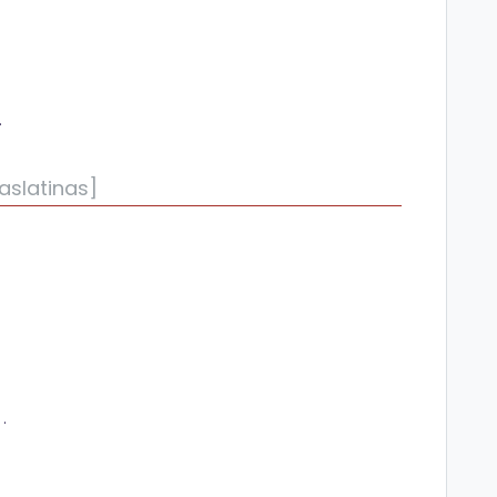
del hogar)
aslatinas]
caciones o vistos buenos para su importación?