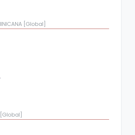
INICANA [Global]
 un presupuesto
puesto
puesto
[Global]