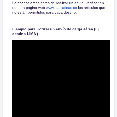
Le aconsejamos antes de realizar un envío, verificar en
nuestra página web
www.alaslatinas.co
los artículos que
no están permitidos para cada destino.
Ejemplo para Cotizar un envío de carga aérea (Ej.
destino LIMA )