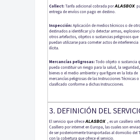
Collect:
Tarifa adicional cobrada por
ALASBOX
pa
entrega de envíos con pago en destino.
Inspección:
Aplicación de medios técnicos o de otr
destinados a identificar y/o detectar armas, explosivo
otros artefactos, objetos o sustancias peligrosos que
puedan utilizarse para cometer actos de interferencia
ilícita.
Mercancías peligrosas:
Todo objeto o sustancia 
pueda constituir un riesgo para la salud, la seguridad,
bienes o el medio ambiente y que figure en la lista de
mercancías peligrosas de las Instrucciones Técnicas o 
clasificado conforme a dichas Instrucciones.
3. DEFINICIÓN DEL SERVIC
El servicio que ofrece
ALASBOX
, es un casillero vi
Casillero por internet en Europa, las cuales son envi
de ser posteriormente transportadas al domicilio del T
con la cobertura que ofrece el servicio.