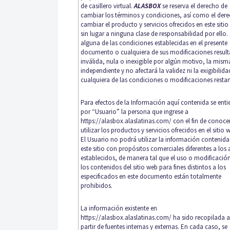
de casillero virtual.
ALASBOX
se reserva el derecho de
cambiar los términos y condiciones, así como el der
cambiar el producto y servicios ofrecidos en este siti
sin lugar a ninguna clase de responsabilidad por ello. 
alguna de las condiciones establecidas en el presente
documento o cualquiera de sus modificaciones result
inválida, nula o inexigible por algún motivo, la mism
independiente y no afectará la validez ni la exigibilida
cualquiera de las condiciones o modificaciones restan
Para efectos de la Información aquí contenida se ent
por “Usuario” la persona que ingrese a
https://alasbox.alaslatinas.com/
con el fin de conoce
utilizar los productos y servicios ofrecidos en el sitio 
El Usuario no podrá utilizar la información contenida
este sitio con propósitos comerciales diferentes a los 
establecidos, de manera tal que el uso o modificació
los contenidos del sitio web para fines distintos a los
especificados en este documento están totalmente
prohibidos.
La información existente en
https://alasbox.alaslatinas.com/
ha sido recopilada a
partir de fuentes internas y externas. En cada caso, se