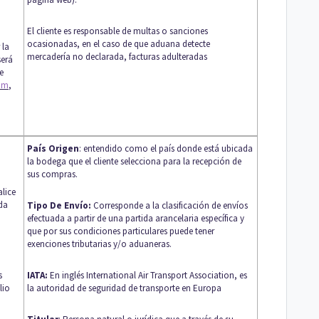
El cliente es responsable de multas o sanciones
ocasionadas, en el caso de que aduana detecte
 la
mercadería no declarada, facturas adulteradas
será
e
com
,
País Origen
: entendido como el país donde está ubicada
la bodega que el cliente selecciona para la recepción de
sus compras.
alice
da
Tipo De Envío:
Corresponde a la clasificación de envíos
efectuada a partir de una partida arancelaria específica y
que por sus condiciones particulares puede tener
exenciones tributarias y/o aduaneras.
s
IATA:
En inglés International Air Transport Association, es
lio
la autoridad de seguridad de transporte en Europa