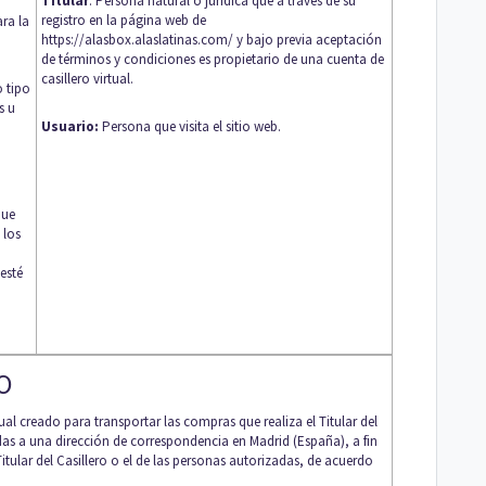
Titular
: Persona natural o jurídica que a través de su
registro en la página web de
ra la
https://alasbox.alaslatinas.com/
y bajo previa aceptación
de términos y condiciones es propietario de una cuenta de
casillero virtual.
o tipo
s u
Usuario:
Persona que visita el sitio web.
que
 los
esté
IO
rtual creado para transportar las compras que realiza el Titular del
adas a una dirección de correspondencia en Madrid (España), a fin
itular del Casillero o el de las personas autorizadas, de acuerdo