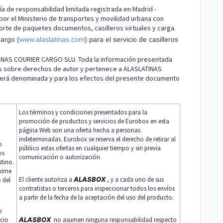
de responsabilidad limitada registrada en Madrid -
por el Ministerio de transportes y movilidad urbana con
rte de paquetes documentos, casilleros virtuales y carga.
Cargo (
www.alaslatinas.com
) para el servicio de casilleros
INAS COURIER CARGO SLU. Toda la información presentada
yes sobre derechos de autor y pertenece a ALASLATINAS
erá denominada y para los efectos del presente documento
Los términos y condiciones presentados para la
promoción de productos y servicios de Eurobox en esta
página Web son una oferta hecha a personas
indeterminadas. Eurobox se reserva el derecho de retirar al
o
público estas ofertas en cualquier tiempo y sin previa
os
comunicación o autorización.
stino.
exime
El cliente autoriza a
ALASBOX
, y a cada uno de sus
 del
contratistas o terceros para inspeccionar todos los envíos
a partir de la fecha de la aceptación del uso del producto.
o
icio
ALASBOX
no asumen ninguna responsabilidad respecto