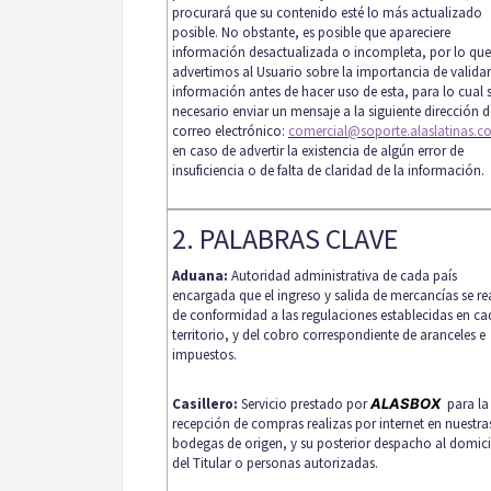
procurará que su contenido esté lo más actualizado
posible. No obstante, es posible que apareciere
información desactualizada o incompleta, por lo que
advertimos al Usuario sobre la importancia de validar
información antes de hacer uso de esta, para lo cual 
necesario enviar un mensaje a la siguiente dirección d
correo electrónico:
comercial@soporte.alaslatinas.
en caso de advertir la existencia de algún error de
insuficiencia o de falta de claridad de la información.
2. PALABRAS CLAVE
Aduana:
Autoridad administrativa de cada país
encargada que el ingreso y salida de mercancías se re
de conformidad a las regulaciones establecidas en ca
territorio, y del cobro correspondiente de aranceles e
impuestos.
Casillero:
Servicio prestado por
ALASBOX
para la
recepción de compras realizas por internet en nuestra
bodegas de origen, y su posterior despacho al domici
del Titular o personas autorizadas.