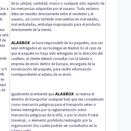
de la calidad, cantidad, marca o cualquier otro aspecto de
echo a
las mercancías adquiridas por el usuario. Todo reclamo
o web
debe ser resuelto directamente entre el vendedor y el
Si
usuario, así como también mercaderías en mal estado,
mal embaladas, embalaje inapropiado para el producto
are
directamente de la tienda.
a será
d de
ALASBOX
se hace responsable de los paquetes, una vez
tes.
sean entregados en sus bodegas en Madrid. En el caso de
que el paquete no haya sido entregado en la dirección del
iende
casillero, el cliente deberá consultar con la tienda o
empresa de envío dentro de Europa, encargada de la
r y/o
movilización del paquete, para recibir información
web.
correspondiente al estatus de su envío
 en
aquí
n de
Igualmente se entiende que
ALASBOX
se reserva el
derecho de transportar cualquier bien que sea considerado
como mercancía peligrosa para el transporte aéreo o
bienes restringidos por la reglamentación sobre
mercancías peligrosas de la IATA, o por la Unión Postal
Universal., o elemento prohibido/restringido por la
organización (los cuales podrán ser consultados en la
página web).