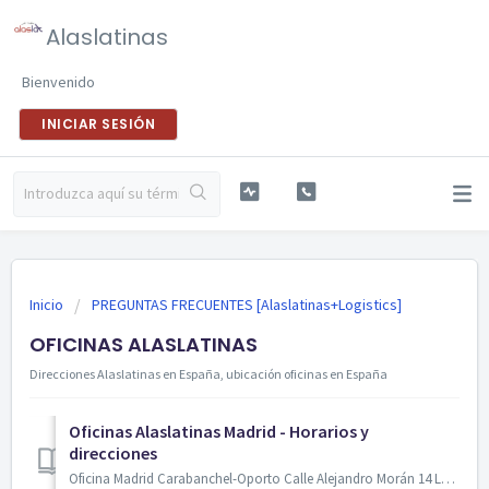
Alaslatinas
Bienvenido
INICIAR SESIÓN
Inicio
PREGUNTAS FRECUENTES [Alaslatinas+Logistics]
OFICINAS ALASLATINAS
Direcciones Alaslatinas en España, ubicación oficinas en España
Oficinas Alaslatinas Madrid - Horarios y
direcciones
Oficina Madrid Carabanchel-Oporto Calle Alejandro Morán 14 Local 28025 Madrid - España [Horario Lunes a Viernes] 10:00 a 14.30 H 15:00 a 19.00 H [Ho...