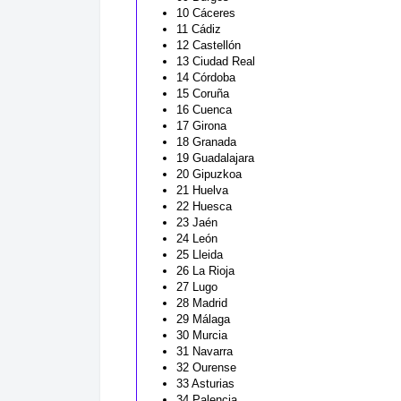
10 Cáceres
11 Cádiz
12 Castellón
13 Ciudad Real
14 Córdoba
15 Coruña
16 Cuenca
17 Girona
18 Granada
19 Guadalajara
20 Gipuzkoa
21 Huelva
22 Huesca
23 Jaén
24 León
25 Lleida
26 La Rioja
27 Lugo
28 Madrid
29 Málaga
30 Murcia
31 Navarra
32 Ourense
33 Asturias
34 Palencia