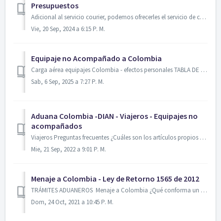
Presupuestos
Adicional al servicio courier, podemos ofrecerles el servicio de carga general, para expediciones que requieren corte de máster única, y pudiendo recoger l...
Vie, 20 Sep, 2024 a 6:15 P. M.
Equipaje no Acompañado a Colombia
Carga aérea equipajes Colombia - efectos personales TABLA DE CONTENIDOS Carga aérea equipajes Colombia - efectos personales Tarifas de Transporte - a...
Sab, 6 Sep, 2025 a 7:27 P. M.
Aduana Colombia -DIAN - Viajeros - Equipajes no
acompañados
Viajeros Preguntas frecuentes ¿Cuáles son los artículos propios del arte u oficio del viajero? Son aquellas mercancías que un viajero importa o exporta p...
Mie, 21 Sep, 2022 a 9:01 P. M.
Menaje a Colombia - Ley de Retorno 1565 de 2012
TRÁMITES ADUANEROS Menaje a Colombia ¿Qué conforma un menaje? Muebles propios para amoblar una casa de acuerdo con los integrantes de la un...
Dom, 24 Oct, 2021 a 10:45 P. M.