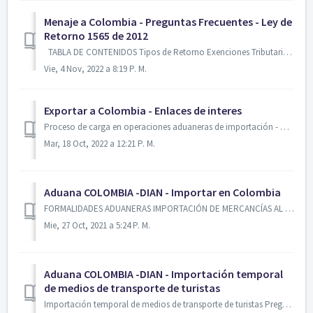
Menaje a Colombia - Preguntas Frecuentes - Ley de
Retorno 1565 de 2012
TABLA DE CONTENIDOS Tipos de Retorno Exenciones Tributarias Registro Único de Retornados ¿Cuál es el objeto de la Ley 1565 de 2012? Crear inc...
Vie, 4 Nov, 2022 a 8:19 P. M.
Exportar a Colombia - Enlaces de interes
Proceso de carga en operaciones aduaneras de importación - DIAN Links de ayuda Colombia: Superintendencia de Sociedades http://www.supe...
Mar, 18 Oct, 2022 a 12:21 P. M.
Aduana COLOMBIA -DIAN - Importar en Colombia
FORMALIDADES ADUANERAS IMPORTACIÓN DE MERCANCÍAS AL TERRITORIO ADUANERO NACIONAL Preguntas frecuentes ¿Cuál es el trámite inicial para i...
Mie, 27 Oct, 2021 a 5:24 P. M.
Aduana COLOMBIA -DIAN - Importación temporal
de medios de transporte de turistas
Importación temporal de medios de transporte de turistas Preguntas frecuentes Para ingresar un vehículo bajo la modalidad de temporal de turistas, ¿es ...