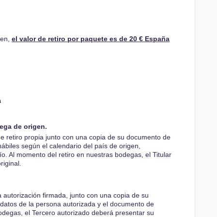
gen,
el valor de retiro por paquete es de 20 € España
a
ega de origen.
d de retiro propia junto con una copia de su documento de
hábiles según el calendario del país de origen,
ío. Al momento del retiro en nuestras bodegas, el Titular
iginal.
va autorización firmada, junto con una copia de su
 datos de la persona autorizada y el documento de
bodegas, el Tercero autorizado deberá presentar su